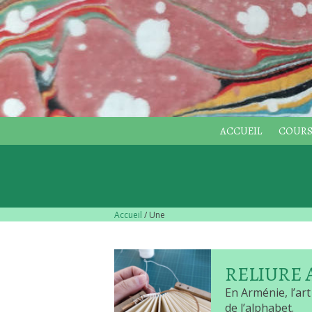
ACCUEIL
COURS
Accueil
/ Une
RELIURE
En Arménie, l’art
de l’alphabet.