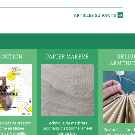
ARTICLES SUIVANTS
OSITION
PAPIER MARBRÉ
RELIU
ARMÉNI
 objets de création
Technique de marbrure
nôme au Musée
japonaise traditionnellement
En Arménie, l’art d
re de Marseille.
noir ou bleu.
apparut il y a 160