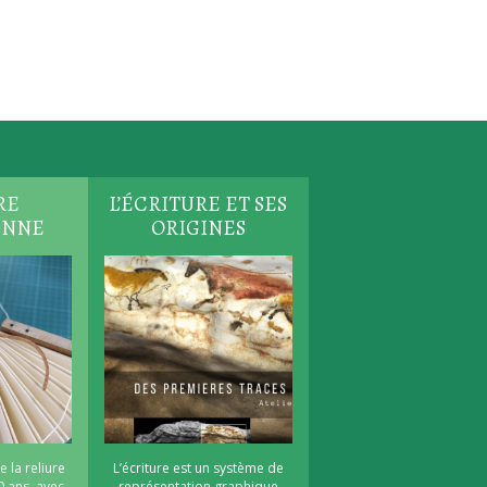
RE
L’ÉCRITURE ET SES
ENNE
ORIGINES
e la reliure
L’écriture est un système de
0 ans, avec
représentation graphique