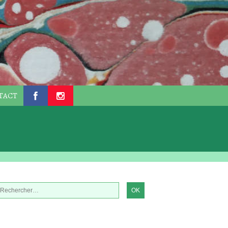
TACT
.
.