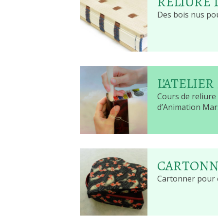
RELIURE 
Des bois nus po
L’ATELIER
Cours de reliure
d’Animation Mar
CARTONN
Cartonner pour 