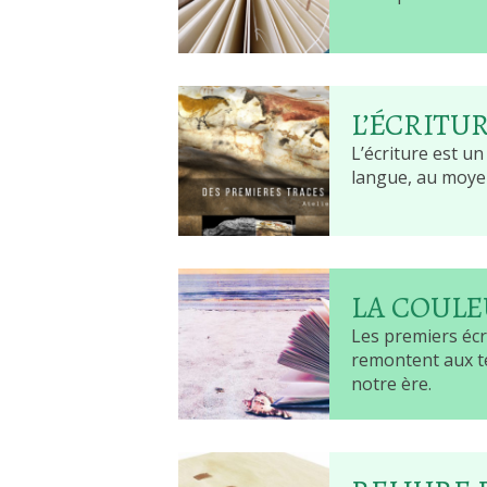
L’ÉCRITU
L’écriture est u
langue, au moyen
LA COUL
Les premiers écr
remontent aux te
notre ère.