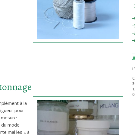
L
C
rtonnage
3
1
0
mplément à la
rigueur pour
e mesure.
t du mode
rte mal les « à