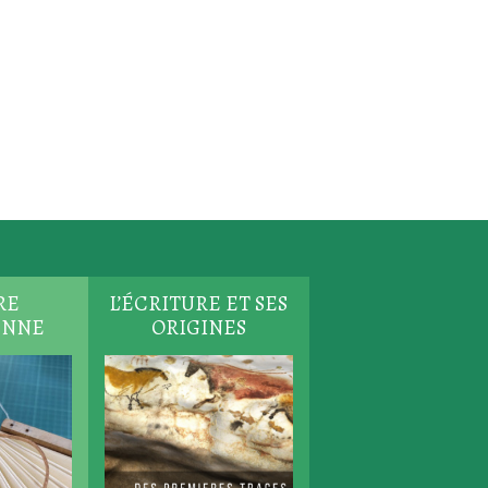
RE
L’ÉCRITURE ET SES
ENNE
ORIGINES