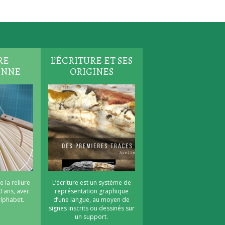
RE
L’ÉCRITURE ET SES
ENNE
ORIGINES
e la reliure
L’écriture est un système de
0 ans, avec
représentation graphique
’alphabet.
d’une langue, au moyen de
signes inscrits ou dessinés sur
un support.