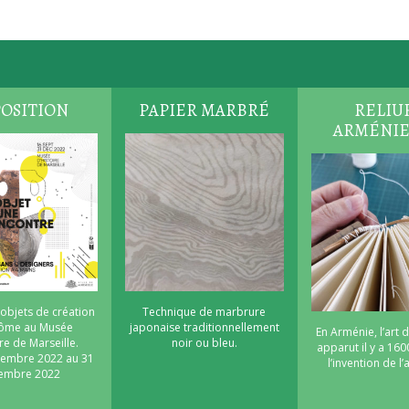
OSITION
PAPIER MARBRÉ
RELIU
ARMÉNI
 objets de création
Technique de marbrure
nôme au Musée
japonaise traditionnellement
En Arménie, l’art d
re de Marseille.
noir ou bleu.
apparut il y a 160
tembre 2022 au 31
l’invention de l
embre 2022