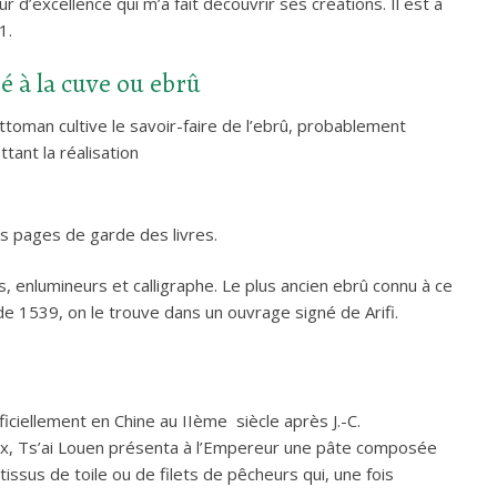
 d’excellence qui m’a fait découvrir ses créations. Il est à
1.
é à la cuve ou ebrû
ottoman cultive le savoir-faire de l’ebrû, probablement
tant la réalisation
es pages de garde des livres.
s, enlumineurs et calligraphe. Le plus ancien ebrû connu à ce
de 1539, on le trouve dans un ouvrage signé de Arifi.
ficiellement en Chine au IIème siècle après J.-C.
aux, Ts’ai Louen présenta à l’Empereur une pâte composée
issus de toile ou de filets de pêcheurs qui, une fois