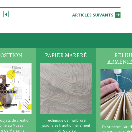
4
ARTICLES SUIVANTS
OSITION
PAPIER MARBRÉ
RELIU
ARMÉNI
 objets de création
Technique de marbrure
nôme au Musée
japonaise traditionnellement
En Arménie, l’art d
re de Marseille.
noir ou bleu.
apparut il y a 160