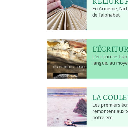
RELIURE
En Arménie, l’art
de l’alphabet.
L’ÉCRITU
L’écriture est u
langue, au moyen
LA COUL
Les premiers écr
remontent aux te
notre ère.