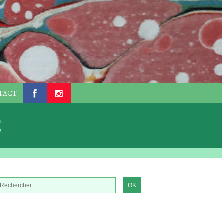
TACT
.
.
E