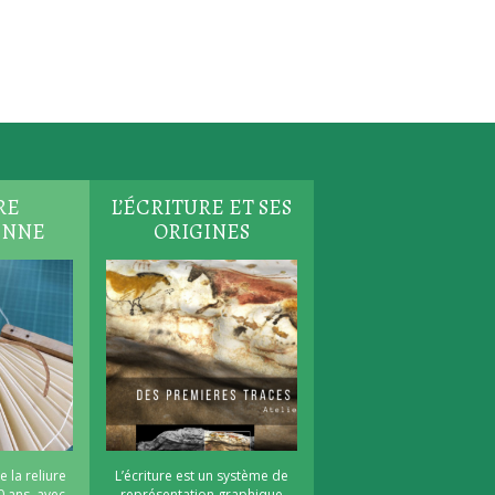
RE
L’ÉCRITURE ET SES
ENNE
ORIGINES
e la reliure
L’écriture est un système de
0 ans, avec
représentation graphique