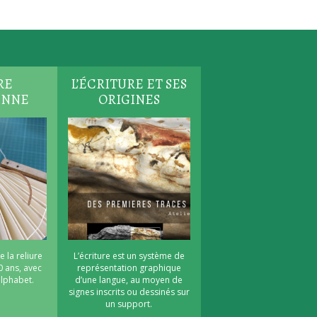
RE
L’ÉCRITURE ET SES
ENNE
ORIGINES
e la reliure
L’écriture est un système de
0 ans, avec
représentation graphique
’alphabet.
d’une langue, au moyen de
signes inscrits ou dessinés sur
un support.