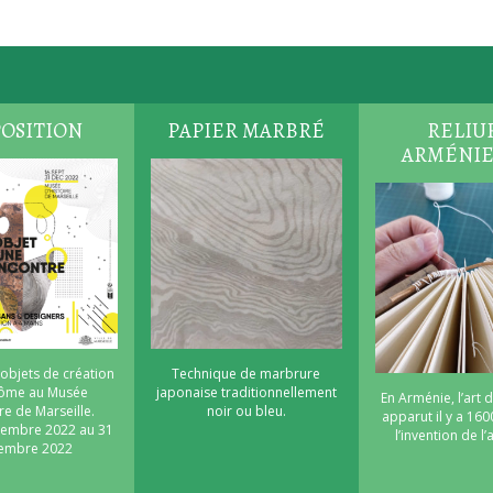
OSITION
PAPIER MARBRÉ
RELIU
ARMÉNI
 objets de création
Technique de marbrure
nôme au Musée
japonaise traditionnellement
En Arménie, l’art d
re de Marseille.
noir ou bleu.
apparut il y a 160
tembre 2022 au 31
l’invention de l
embre 2022