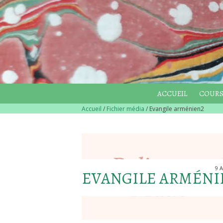
ACCUEIL
COURS
Accueil
/
Fichier média
/
Evangile arménien2
9 
EVANGILE ARMÉNI