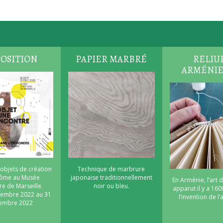
OSITION
PAPIER MARBRÉ
RELIU
ARMÉNI
 objets de création
Technique de marbrure
nôme au Musée
japonaise traditionnellement
En Arménie, l’art d
re de Marseille.
noir ou bleu.
apparut il y a 160
tembre 2022 au 31
l’invention de l
embre 2022