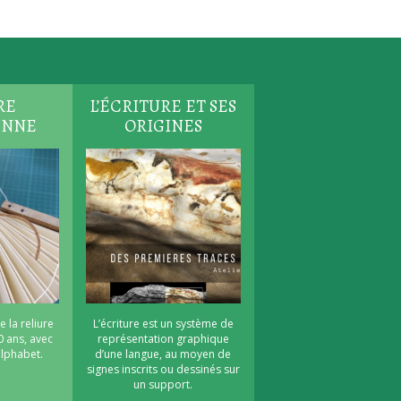
RE
L’ÉCRITURE ET SES
ENNE
ORIGINES
e la reliure
L’écriture est un système de
0 ans, avec
représentation graphique
’alphabet.
d’une langue, au moyen de
signes inscrits ou dessinés sur
un support.