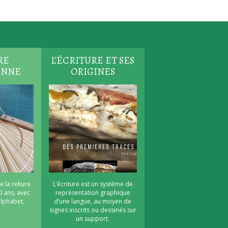
RE
L’ÉCRITURE ET SES
ENNE
ORIGINES
e la reliure
L’écriture est un système de
0 ans, avec
représentation graphique
’alphabet.
d’une langue, au moyen de
signes inscrits ou dessinés sur
un support.