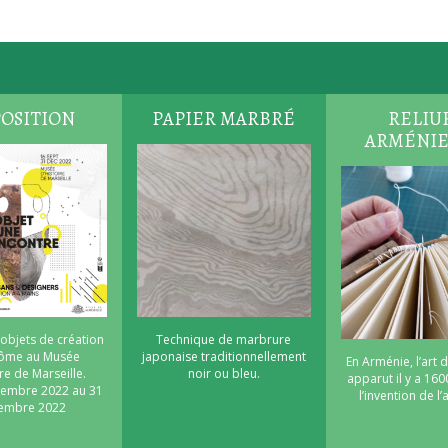
OSITION
PAPIER MARBRÉ
RELIU
ARMÉNI
 objets de création
Technique de marbrure
nôme au Musée
japonaise traditionnellement
En Arménie, l’art d
re de Marseille.
noir ou bleu.
apparut il y a 160
tembre 2022 au 31
l’invention de l
embre 2022