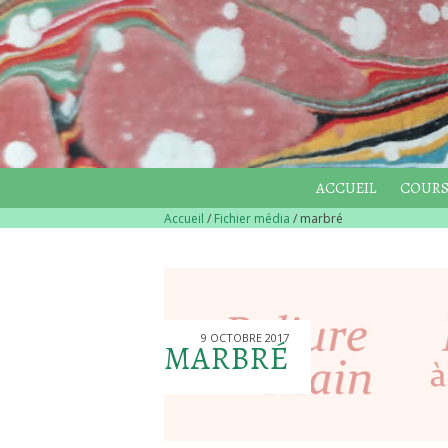
ACCUEIL
COURS
Accueil
/
Fichier média
/
marbré
9 OCTOBRE 2017
MARBRÉ