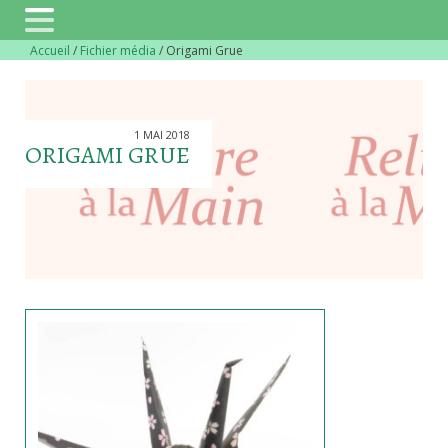
Accueil
/
Fichier média
/
Origami Grue
1 MAI 2018
ORIGAMI GRUE