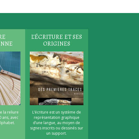
RE
L’ÉCRITURE ET SES
ENNE
ORIGINES
e la reliure
L’écriture est un système de
0 ans, avec
représentation graphique
’alphabet.
d’une langue, au moyen de
signes inscrits ou dessinés sur
un support.