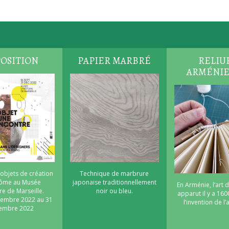
OSITION
PAPIER MARBRÉ
RELIU
ARMÉNI
 objets de création
Technique de marbrure
nôme au Musée
japonaise traditionnellement
En Arménie, l’art d
re de Marseille.
noir ou bleu.
apparut il y a 160
tembre 2022 au 31
l’invention de l
embre 2022