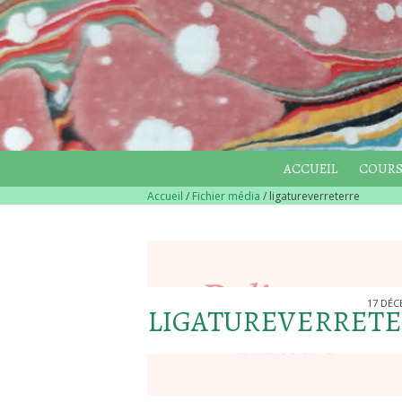
ACCUEIL
COURS
Accueil
/
Fichier média
/
ligatureverreterre
17 DÉC
LIGATUREVERRET